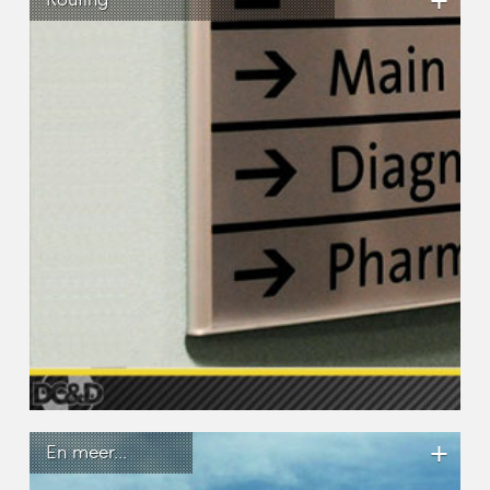
+
+
En meer...