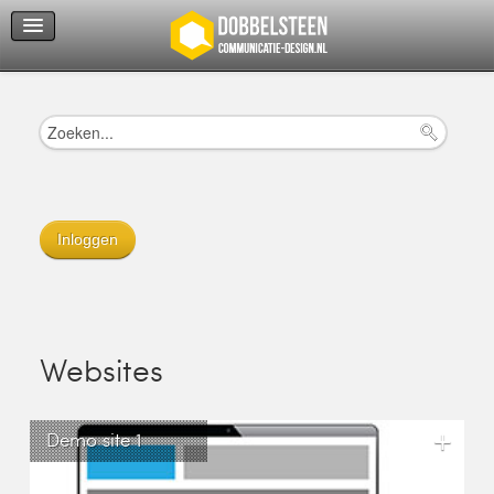
Servicedienst
Helpcenter
Inloggen
Websites
+
Demo site 1