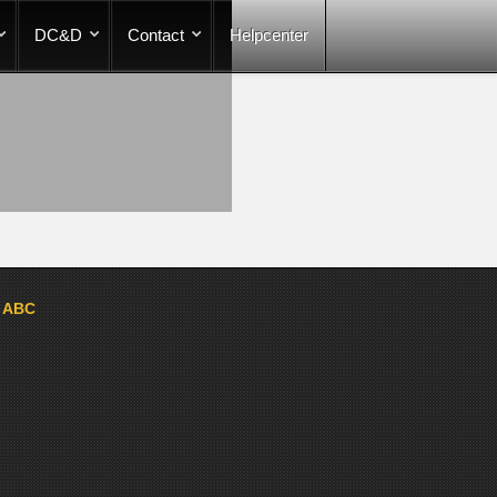
DC&D
Contact
Helpcenter
a ABC