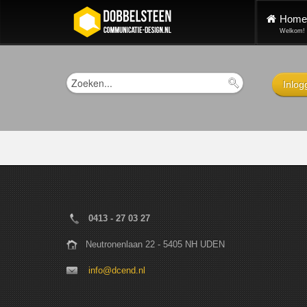
Home
Welkom!
Inlog
0413 - 27 03 27
Neutronenlaan 22 - 5405 NH UDEN
info@dcend.nl