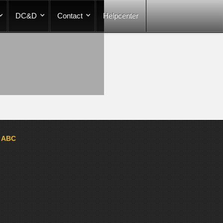
DC&D
Contact
Helpcenter
a ABC