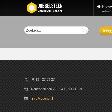
Home
Welkom!
Inlog
0413 - 27 03 27
Neutronenlaan 22 - 5405 NH UDEN
info@dcend.nl