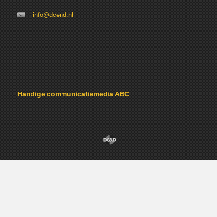
info@dcend.nl
Handige communicatiemedia ABC