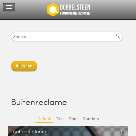
Servicedienst
Helpcenter
Inloggen
Buitenreclame
Default
Title
Date
Random
+
Autobelettering