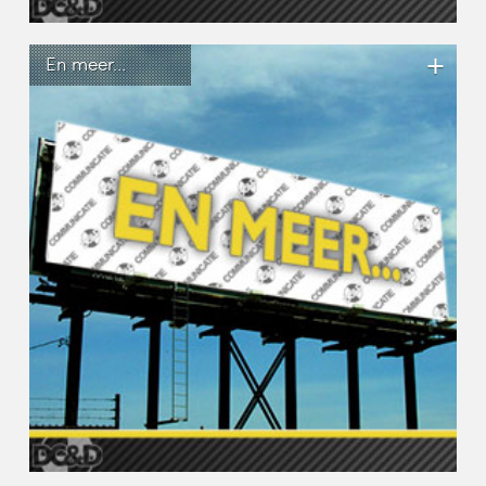
+
En meer...