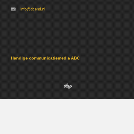
info@dcend.nl
Handige communicatiemedia ABC