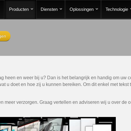
Producten
Diensten
Oplossingen
Technologie
gen
dag heen en weer bij u?
Dan is het belangrijk en handig om uw c
 wat u doet en hoe zij u kunnen bereiken. Om dit enkel met teks
 meer verzorgen. Graag vertellen en adviseren wij u over de o