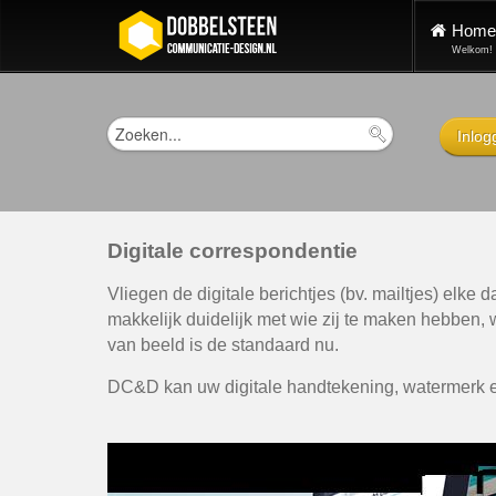
Home
Welkom!
Inlog
Digitale correspondentie
Vliegen de digitale berichtjes (bv. mailtjes) elke 
makkelijk duidelijk met wie zij te maken hebben,
van beeld is de standaard nu.
DC&D kan uw digitale handtekening, watermerk en